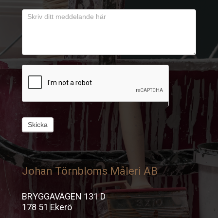
Skicka
Johan Törnbloms Måleri AB
BRYGGAVÄGEN 131 D
178 51 Ekerö