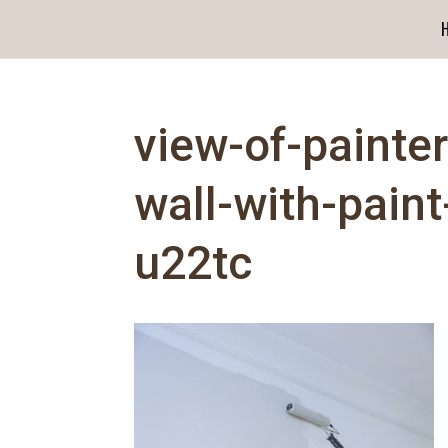
view-of-painte
wall-with-pain
u22tc